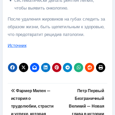
систематически делать рентген легких,
чтобы выявить онкологию.
После удаления жировиков на губах следить за
образом жизни, быть щепетильным к здоровью,
что предотвратит рецидив патологии.
Источник
Навигация
Фармер Милен —
Петр Первый
по
история о
Безграничный
трудолюбии, страсти
Великий — Новая
записям
и успехе, которая
глава в истории