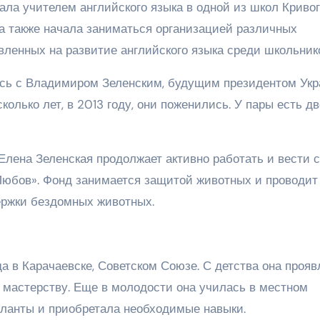
ала учителем английского языка в одной из школ Криво
на также начала заниматься организацией различных
вленных на развитие английского языка среди школьник
ась с Владимиром Зеленским, будущим президентом Укр
колько лет, в 2013 году, они поженились. У пары есть д
Елена Зеленская продолжает активно работать и вести 
Любов». Фонд занимается защитой животных и проводит
ержки бездомных животных.
да в Карачаевске, Советском Союзе. С детства она проя
у мастерству. Еще в молодости она училась в местном
аланты и приобретала необходимые навыки.