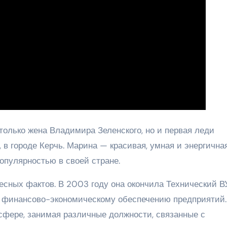
только жена Владимира Зеленского, но и первая леди
 в городе Керчь. Марина — красивая, умная и энергична
опулярностью в своей стране.
сных фактов. В 2003 году она окончила Технический В
 финансово-экономическому обеспечению предприятий.
 сфере, занимая различные должности, связанные с