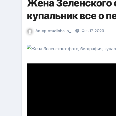
Жена Зеленского 
купальник все о п
Автор
studiohallo_
Фев 17, 2023