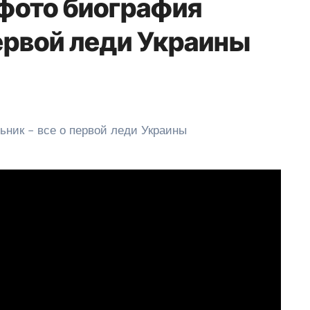
фото биография
ервой леди Украины