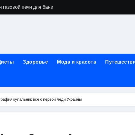
 газовой печи для бани
го оборудования и их назначение
ер применения GPU-серверов
яция и огнезащита судовых конструкций базальтовым волок
нного обучения и актуальные профессиональные ориентир
Диеты
Здоровье
Мода и красота
Путешеств
рограммы реабилитации при алкогольной зависимости: пе
убов: принципы, показания и этапы установки импланта за
обенности выездной наркологической помощи
рафия купальник все о первой леди Украины
ти МРТ на современном магнитно-резонансном томографе
ольной промышленности в Узбекистане