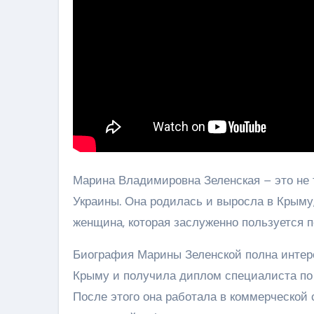
Марина Владимировна Зеленская – это не 
Украины. Она родилась и выросла в Крыму,
женщина, которая заслуженно пользуется п
Биография Марины Зеленской полна интере
Крыму и получила диплом специалиста по
После этого она работала в коммерческой