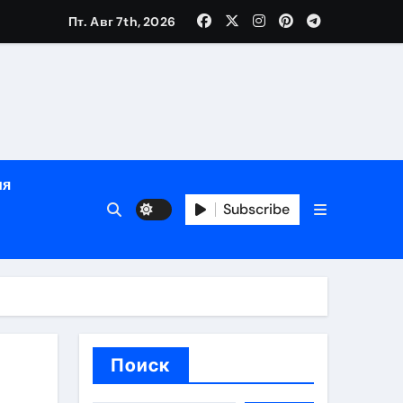
Пт. Авг 7th, 2026
ном
ы
ия
рсональный подход и лицензированные врачи
Subscribe
 один день
Поиск