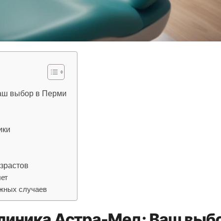
аш выбор в Перми
ики
зрастов
лет
ожных случаев
линика Астра-Мед: Ваш выб