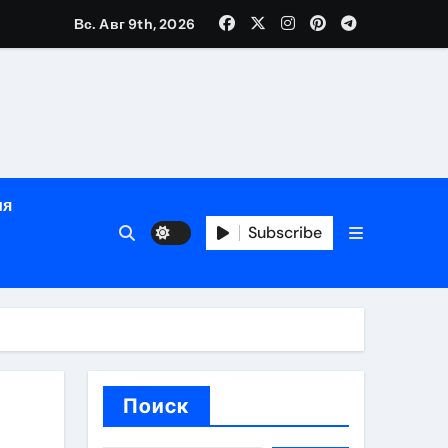
Вс. Авг 9th, 2026
ном
ы
ия
рсональный подход и лицензированные врачи
Subscribe
 один день
Поиск