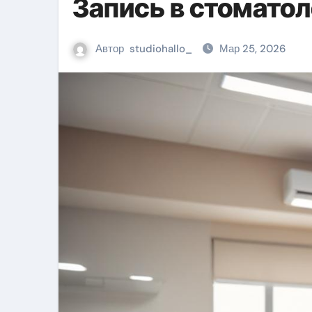
Запись в стомато
Автор
studiohallo_
Мар 25, 2026