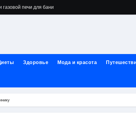
 газовой печи для бани
го оборудования и их назначение
ер применения GPU-серверов
яция и огнезащита судовых конструкций базальтовым волок
нного обучения и актуальные профессиональные ориентир
Диеты
Здоровье
Мода и красота
Путешеств
рограммы реабилитации при алкогольной зависимости: пе
убов: принципы, показания и этапы установки импланта за
обенности выездной наркологической помощи
инику
ти МРТ на современном магнитно-резонансном томографе
ольной промышленности в Узбекистане