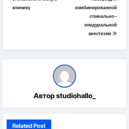
клинику
комбинированной
записям
спинально-
эпидуральной
анестезии
Автор
studiohallo_
Related Post