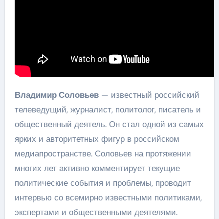
Владимир Соловьев
— известный российский
телеведущий, журналист, политолог, писатель и
общественный деятель. Он стал одной из самых
ярких и авторитетных фигур в российском
медиапространстве. Соловьев на протяжении
многих лет активно комментирует текущие
политические события и проблемы, проводит
интервью со всемирно известными политиками,
экспертами и общественными деятелями.