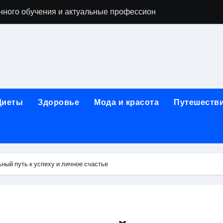
нного обучения и актуальные профессиональные ориентир
рограммы реабилитации при алкогольной зависимости: пе
убов: принципы, показания и этапы установки импланта за
обенности выездной наркологической помощи
ти МРТ на современном магнитно-резонансном томографе
Диеты
Здоровье
Мода и красота
Путешеств
ольной промышленности в Узбекистане
ный путь к успеху и личное счастье