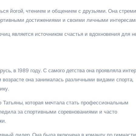
ься йогой, чтением и общением с друзьями. Она стрем
ортивными достижениями и своими личными интересам
ючиц является источником счастья и вдохновения для н
усь, в 1989 году. С самого детства она проявляла интер
 возрасте она занималась различными видами спорта,
ику.
ю Татьяны, которая мечтала стать профессиональным
ледила за спортивными соревнованиями и часто
ки.
ивный лидер. Она была включена в команду по гимнасти