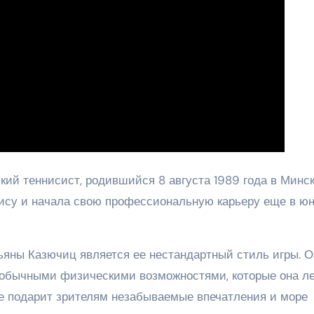
й теннисист, родившийся 8 августа 1989 года в Минск
ннису и начала свою профессиональную карьеру еще в ю
ьяны Казючиц является ее нестандартный стиль игры. О
еобычными физическими возможностями, которые она ле
ие подарит зрителям незабываемые впечатления и море