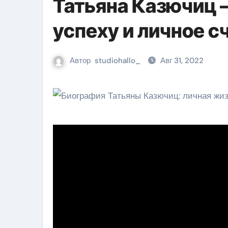
Татьяна Казючиц 
успеху и личное с
Автор
studiohallo_
Авг 31, 2022