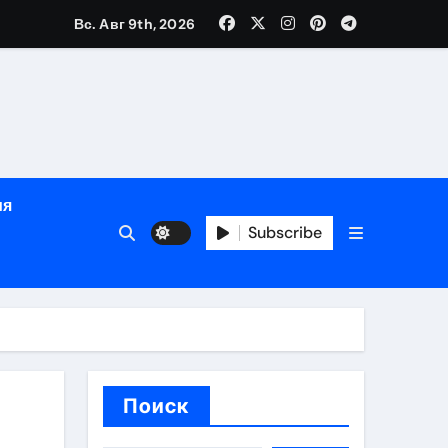
ы
Вс. Авг 9th, 2026
рсональный подход и лицензированные врачи
 один день
ия
Subscribe
Поиск