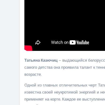
Татьяна Казючиц
– выдающийся белорусски
самого детства она проявила талант к те
возрасте.
Одной из главных отличительных черт Тат
известна своей неукротимой энергией и н
применяет на корте. Каждое ее выступлен