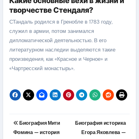
Какие основные вехи в жизни и
творчестве Стендаля?
СТандаль родился в Гренобле в 1783 году,
служил в армии, потом занимался
дипломатической деятельностью. В его
литературном наследии выделяются такие
произведения, как «Красное и Черное» и
«Чартресский монастырь».
Навигация
Биография Мити
Биография историка
по
Фомина — история
Егора Яковлева —