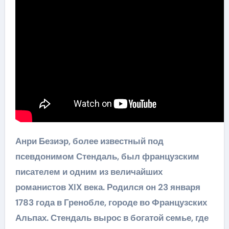
Анри Безиэр, более известный под
псевдонимом Стендаль, был французским
писателем и одним из величайших
романистов XIX века. Родился он 23 января
1783 года в Гренобле, городе во Французских
Альпах. Стендаль вырос в богатой семье, где