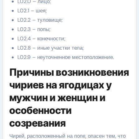
L02.0 – лицо;
L02.1 – шея;
L02.2 – туловище;
L02.3 – попы;
L02.4 – конечности;
L02.8 – иные участки тела;
L02.9 – неуточненное местоположение.
Причины возникновения
чириев на ягодицах у
мужчин и женщин и
особенности
созревания
Чирей, расположенный на попе, опасен тем, что