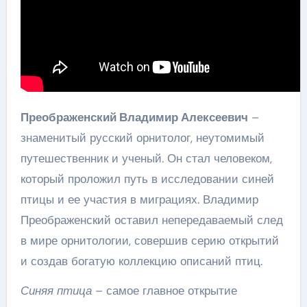
Преображенский Владимир Алексеевич
–
знаменитый русский орнитолог, неутомимый
путешественник и ученый. Он стал человеком,
который проложил путь в исследовании синей
птицы и ее участия в миграциях. Владимир
Преображенский оставил непередаваемый след
в мире орнитологии, совершив серию открытий
и создав богатую коллекцию описаний птиц.
Синяя птица
– самое главное открытие