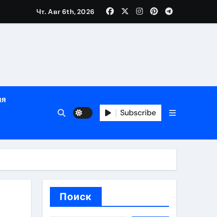
Чт. Авг 6th, 2026
ном
ы
рсональный подход и лицензированные врачи
ия
 один день
Subscribe
Поиск