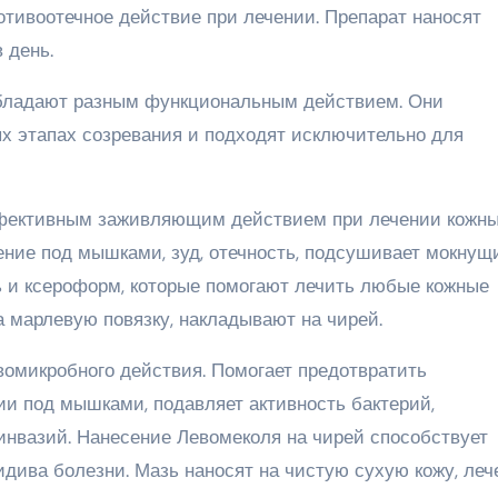
отивоотечное действие при лечении. Препарат наносят
 день.
обладают разным функциональным действием. Они
х этапах созревания и подходят исключительно для
ффективным заживляющим действием при лечении кожн
ение под мышками, зуд, отечность, подсушивает мокнущ
оть и ксероформ, которые помогают лечить любые кожные
 марлевую повязку, накладывают на чирей.
омикробного действия. Помогает предотвратить
и под мышками, подавляет активность бактерий,
нвазий. Нанесение Левомеколя на чирей способствует
дива болезни. Мазь наносят на чистую сухую кожу, леч