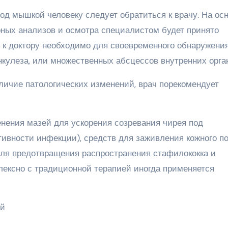
од мышкой человеку следует обратиться к врачу. На ос
рных анализов и осмотра специалистом будет принято
 к доктору необходимо для своевременного обнаружени
улеза, или множественных абсцессов внутренних орган
личие патологических изменений, врач порекомендует
енения мазей для ускорения созревания чирея под
тивности инфекции), средств для заживления кожного п
для предотвращения распространения стафилококка и
ексно с традиционной терапией иногда применяется