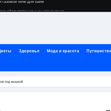
го оборудования и их назначение
ер применения GPU-серверов
яция и огнезащита судовых конструкций базальтовым волок
нного обучения и актуальные профессиональные ориентир
рограммы реабилитации при алкогольной зависимости: пе
Диеты
Здоровье
Мода и красота
Путешеств
убов: принципы, показания и этапы установки импланта за
обенности выездной наркологической помощи
ти МРТ на современном магнитно-резонансном томографе
лов под мышкой
ольной промышленности в Узбекистане