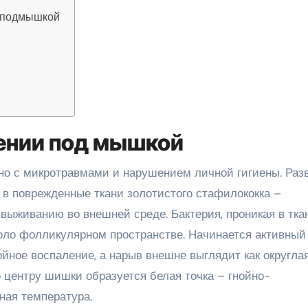
в подмышкой
лении под мышкой
но с микротравмами и нарушением личной гигиены. Раз
 в поврежденные ткани золотистого стафилококка –
 выживанию во внешней среде. Бактерия, проникая в тка
оло фолликулярном пространстве. Начинается активный
йное воспаление, а нарыв внешне выглядит как округла
 центру шишки образуется белая точка – гнойно-
ная температура.