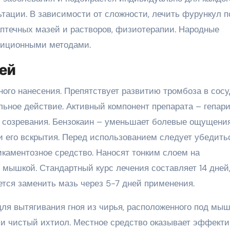
ьтации. В зависимости от сложности, лечить фурункул п
течных мазей и растворов, физиотерапии. Народные
адиционными методами.
ей
ного нанесения. Препятствует развитию тромбоза в сосу
ьное действие. Активный компонент препарата – гепари
о созревания. Бензокаин – уменьшает болевые ощущения
и его вскрытия. Перед использованием следует убедить
икаментозное средство. Наносят тонким слоем на
 мышкой. Стандартный курс лечения составляет 14 дней,
тся заменить мазь через 5-7 дней применения.
ля вытягивания гноя из чирья, расположенного под мыш
и чистый ихтиол. Местное средство оказывает эффекти