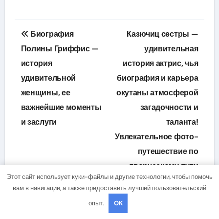
Навигация
Биография
Казючиц сестры —
по
Полины Гриффис —
удивительная
история
история актрис, чья
записям
удивительной
биография и карьера
женщины, ее
окутаны атмосферой
важнейшие моменты
загадочности и
и заслуги
таланта!
Увлекательное фото-
путешествие по
творческому пути
Этот сайт использует куки-файлы и другие технологии, чтобы помочь
выдающихся
вам в навигации, а также предоставить лучший пользовательский
представительниц
опыт.
OK
экранных и