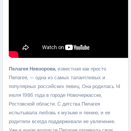
Пелагея Невзорова
, известная как просто
Пелагея, — одна из самых талантливых и
популярных российских певиц. Она родилась 14
июля 1986 года в городе Новочеркасске,
Ростовской области. С детства Пелагея
испытывала любовь к музыке и пению, и ее
родители всегда поддерживали ее увлечение.
Уже в юном возрасте Пелагея проявила свои