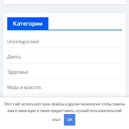
Категории
Uncategorised
Диеты
Здоровье
Мода и красота
Новости плюс
Этот сайт использует куки-файлы и другие технологии, чтобы помочь
вам в навигации, а также предоставить лучший пользовательский
Продукты питания
опыт.
OK