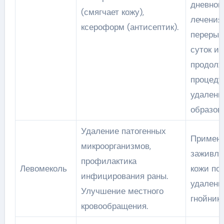
дневног
(смягчает кожу),
лечения
ксероформ (антисептик).
перерыв
суток и
продол
процеду
удалени
образов
Удаление патогенных
Примен
микроорганизмов,
заживле
профилактика
Левомеколь
кожи по
инфицирования раны.
удалени
Улучшение местного
гнойника
кровообращения.