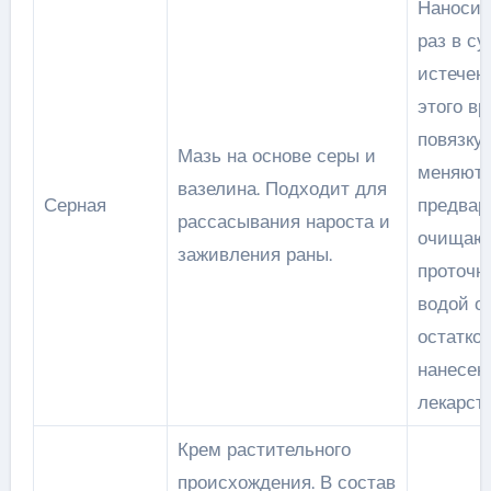
Наносит
раз в су
истечен
этого в
повязку
Мазь на основе серы и
меняют,
вазелина. Подходит для
Серная
предвар
рассасывания нароста и
очищаю
заживления раны.
проточн
водой о
остатко
нанесен
лекарств
Крем растительного
происхождения. В состав