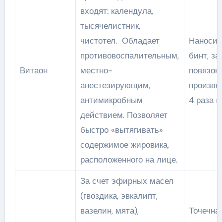
входят: календула,
тысячелистник,
чистотел. Обладает
Наносит
противовоспалительным,
бинт, з
Витаон
местно-
повязок
анестезирующим,
произво
антимикробным
4 раза в
действием. Позволяет
быстро «вытягивать»
содержимое жировика,
расположенного на лице.
За счет эфирных масел
(гвоздика, эвкалипт,
вазелин, мята),
Точечна