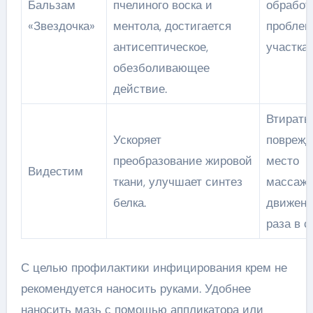
Бальзам
пчелиного воска и
обработ
«Звездочка»
ментола, достигается
проблем
антисептическое,
участка.
обезболивающее
действие.
Втирать
Ускоряет
поврежд
преобразование жировой
место
Видестим
ткани, улучшает синтез
массаж
белка.
движени
раза в с
С целью профилактики инфицирования крем не
рекомендуется наносить руками. Удобнее
наносить мазь с помощью аппликатора или