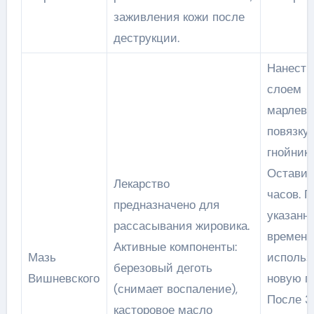
заживления кожи после
деструкции.
Нанести
слоем
марлев
повязку 
гнойник.
Оставит
Лекарство
часов. 
предназначено для
указанн
рассасывания жировика.
времени
Активные компоненты:
Мазь
использ
березовый деготь
Вишневского
новую по
(снимает воспаление),
После 3
касторовое масло