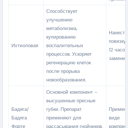
Способствует
улучшению
метаболизма,
Нанести
купированию
повязку,
Ихтиоловая
воспалительных
12 часов
процессов. Ускоряет
заменит
регенерацию клеток
после прорыва
новообразования.
Основной компонент –
высушенные пресные
Бадяга/
губки. Препарат
Примене
Бадяга
применяют для
виде
Форте
рассасывания гнойников,
компрес