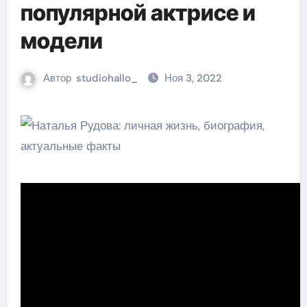
популярной актрисе и
модели
Автор
studiohallo_
Ноя 3, 2022