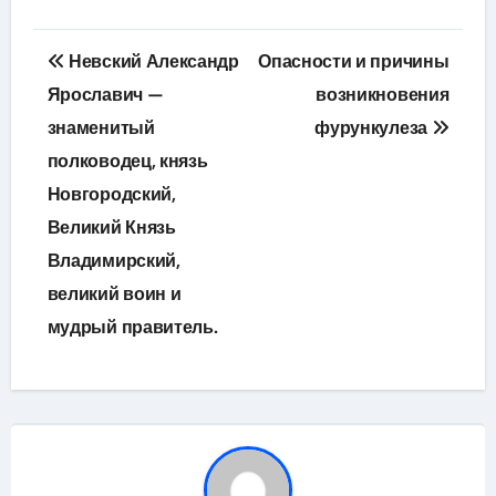
Навигация
Невский Александр
Опасности и причины
по
Ярославич —
возникновения
знаменитый
фурункулеза
записям
полководец, князь
Новгородский,
Великий Князь
Владимирский,
великий воин и
мудрый правитель.