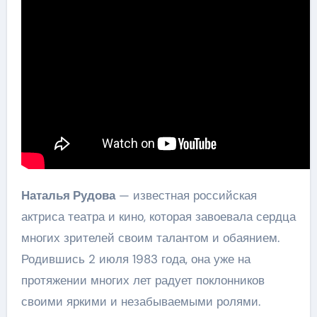
Наталья Рудова
— известная российская
актриса театра и кино, которая завоевала сердца
многих зрителей своим талантом и обаянием.
Родившись 2 июля 1983 года, она уже на
протяжении многих лет радует поклонников
своими яркими и незабываемыми ролями.