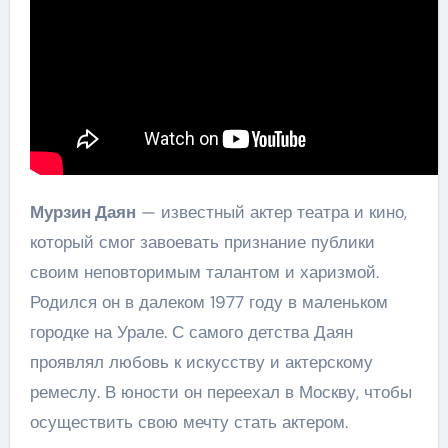
Мурзин Даян
— известный актер театра и кино,
который смог завоевать признание публики
своим неповторимым талантом и харизмой.
Родился он в далеком 1977 году в маленьком
городке на Урале. С самого детства Даян
проявлял любовь к искусству и актерскому
ремеслу. В юности он переехал в Москву, чтобы
осуществить свою мечту стать актером.