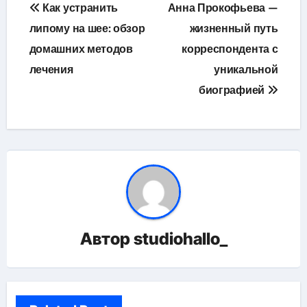
Навигация
Как устранить
Анна Прокофьева —
по
липому на шее: обзор
жизненный путь
домашних методов
корреспондента с
записям
лечения
уникальной
биографией
Автор
studiohallo_