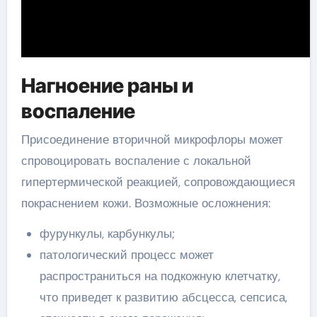
Нагноение раны и
воспаление
Присоединение вторичной микрофлоры может
спровоцировать воспаление с локальной
гипертермической реакцией, сопровождающиеся
покраснением кожи. Возможные осложнения:
фурункулы, карбункулы;
патологический процесс может
распространиться на подкожную клетчатку,
что приведет к развитию абсцесса, сепсиса,