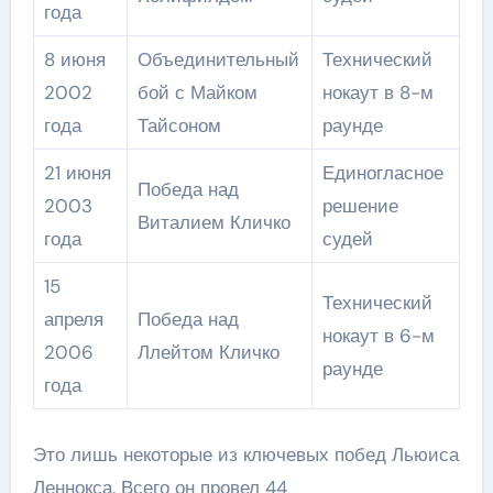
года
8 июня
Объединительный
Технический
2002
бой с Майком
нокаут в 8-м
года
Тайсоном
раунде
21 июня
Единогласное
Победа над
2003
решение
Виталием Кличко
года
судей
15
Технический
апреля
Победа над
нокаут в 6-м
2006
Ллейтом Кличко
раунде
года
Это лишь некоторые из ключевых побед Льюиса
Леннокса. Всего он провел 44