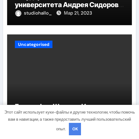
университета Андрея Сидорова
— от студента до руководителя
studiohallo_
Мар 21, 2023
Uncategorised
Биография Шихман Ирины —
Этот сайт использует куки-файлы и другие технологии, чтобы помочь
интересные факты,
вам в навигации, а также предоставить лучший пользовательский
достижения и путь к успеху
опыт.
OK
studiohallo_
Мар 21, 2023