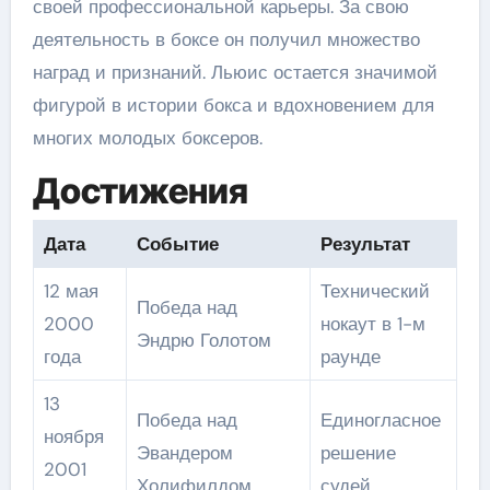
своей профессиональной карьеры. За свою
деятельность в боксе он получил множество
наград и признаний. Льюис остается значимой
фигурой в истории бокса и вдохновением для
многих молодых боксеров.
Достижения
Дата
Событие
Результат
12 мая
Технический
Победа над
2000
нокаут в 1-м
Эндрю Голотом
года
раунде
13
Победа над
Единогласное
ноября
Эвандером
решение
2001
Холифилдом
судей