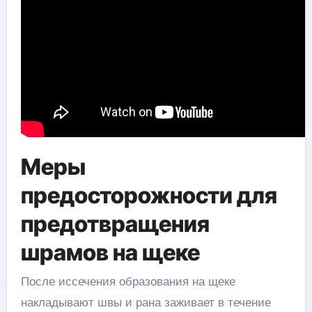
Меры
предосторожности для
предотвращения
шрамов на щеке
После иссечения образования на щеке
накладывают швы и рана заживает в течение