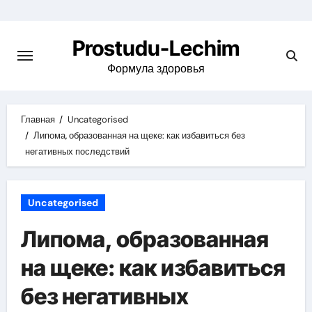
Перейти
к
Prostudu-Lechim
содержимому
Формула здоровья
Главная
Uncategorised
Липома, образованная на щеке: как избавиться без
негативных последствий
Uncategorised
Липома, образованная
на щеке: как избавиться
без негативных