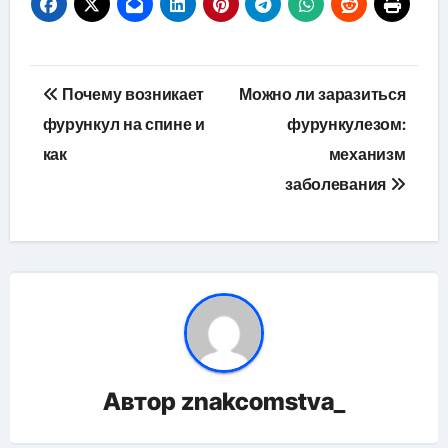
Навигация
Почему возникает
Можно ли заразиться
по
фурункул на спине и
фурункулезом:
как
механизм
записям
заболевания
Автор
znakcomstva_