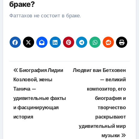
браке?
Фаттахов не состоит в браке.
Навигация
Биография Лидии
Людвиг ван Бетховен
по
Козловой, жены
— великий
Танича —
композитор, его
записям
удивительные факты
биография и
и фасцинирующая
творчество
история
раскрывают
удивительный мир
музыки