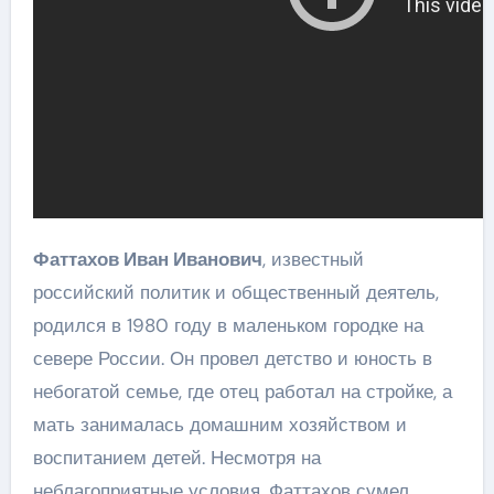
Фаттахов Иван Иванович
, известный
российский политик и общественный деятель,
родился в 1980 году в маленьком городке на
севере России. Он провел детство и юность в
небогатой семье, где отец работал на стройке, а
мать занималась домашним хозяйством и
воспитанием детей. Несмотря на
неблагоприятные условия, Фаттахов сумел