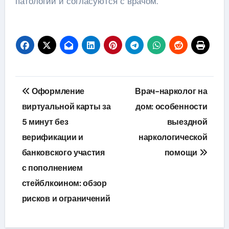
патологии и согласуются с врачом.
Навигация
Оформление
Врач-нарколог на
по
виртуальной карты за
дом: особенности
5 минут без
выездной
записям
верификации и
наркологической
банковского участия
помощи
с пополнением
стейблкоином: обзор
рисков и ограничений