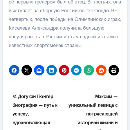
её первым тренером был её отец. В-третьих, она
выступает за сборную России по тхэквондо. В-
четвертых, после победы на Олимпийских играх,
Киселева Александра получила большую
популярность в России и стала одной из самых
известных спортсменок страны.
Навигация
Догукан Гюнгер
Максим —
по
биография — путь к
уникальный певица с
успеху,
потрясающей
записям
вдохновляющая
историей жизни и