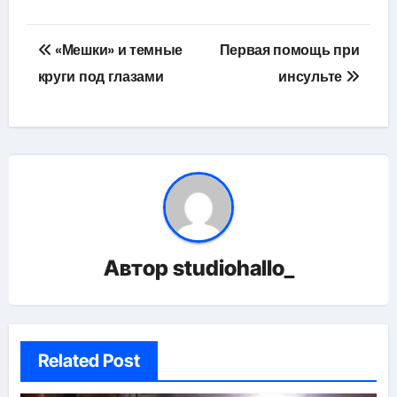
Навигация
«Мешки» и темные
Первая помощь при
по
круги под глазами
инсульте
записям
Автор
studiohallo_
Related Post