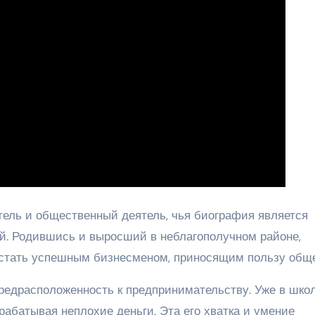
ель и общественный деятель, чья биография является
й. Родившись и выросший в неблагополучном районе,
 стать успешным бизнесменом, приносящим пользу обще
редрасположенность к предпринимательству. Уже в шко
рабатывая неплохие деньги. Эта его хватка и умение