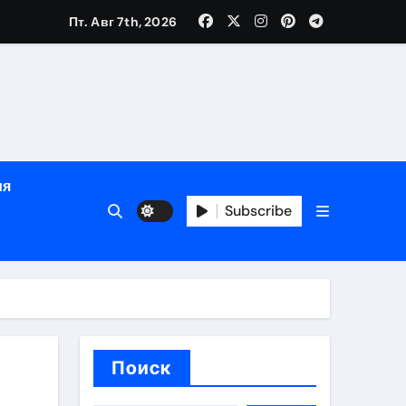
Пт. Авг 7th, 2026
ном
ы
рсональный подход и лицензированные врачи
ия
 один день
Subscribe
Поиск