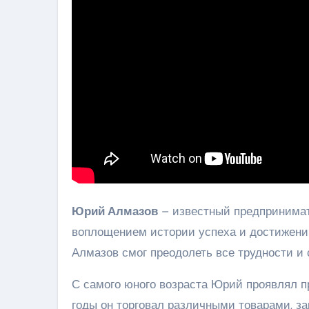
Юрий Алмазов
– известный предпринимат
воплощением истории успеха и достижени
Алмазов смог преодолеть все трудности и
С самого юного возраста Юрий проявлял п
годы он торговал различными товарами, за