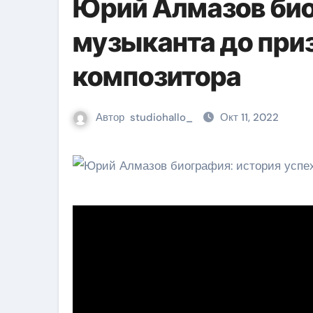
Юрий Алмазов био
музыканта до приз
композитора
Автор
studiohallo_
Окт 11, 2022