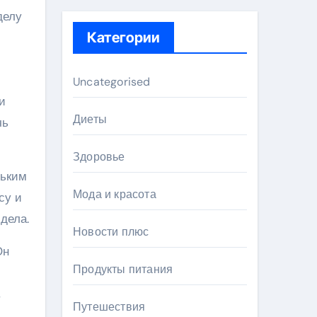
делу
Категории
Uncategorised
и
Диеты
чь
Здоровье
ньким
Мода и красота
су и
дела.
Новости плюс
Он
Продукты питания
,
Путешествия