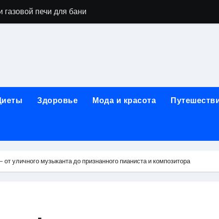
го оборудования и их назначение
ер применения GPU-серверов
яция и огнезащита судовых конструкций базальтовым волок
нного обучения и актуальные профессиональные ориентир
рограммы реабилитации при алкогольной зависимости: пе
Диеты
Здоровье
Мода и красота
Путешеств
убов: принципы, показания и этапы установки импланта за
обенности выездной наркологической помощи
ти МРТ на современном магнитно-резонансном томографе
от уличного музыканта до признанного пианиста и композитора
ольной промышленности в Узбекистане