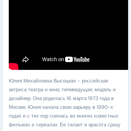
Юлия Михайловна Высоцкая – российская
актриса театра и кино, телеведущая, модель и
дизайнер. Она родилась 16 марта 1973 года в
Москве. Юлия начала свою карьеру в 1990-х
годах и с тех пор снялась во многих известных
фильмах и сериалах. Ее талант и красота сразу