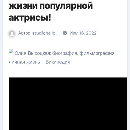
жизни популярной
актрисы!
Автор
studiohallo_
Июл 16, 2022