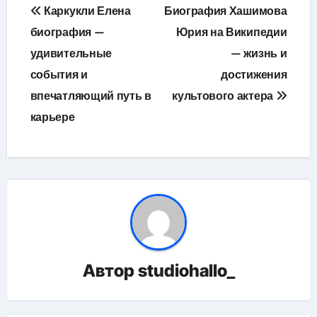
Навигация
Каркукли Елена
Биография Хашимова
по
биография —
Юрия на Википедии
удивительные
— жизнь и
записям
события и
достижения
впечатляющий путь в
культового актера
карьере
Автор
studiohallo_