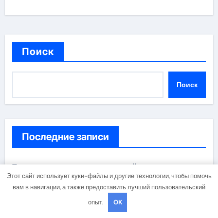
Поиск
Поиск
Последние записи
Тенденции развития алкогольной промышленности
Этот сайт использует куки-файлы и другие технологии, чтобы помочь
в Узбекистане
вам в навигации, а также предоставить лучший пользовательский
опыт.
OK
Критерии выбора мощности газовой печи для бани