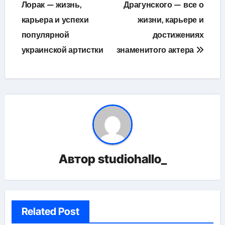
по
Лорак — жизнь,
Драгунского — все о
карьера и успехи
жизни, карьере и
записям
популярной
достижениях
украинской артистки
знаменитого актера
Автор
studiohallo_
Related Post