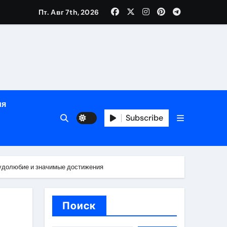
Пт. Авг 7th, 2026
ном
ы
ия
рсональный подход и лицензированные врачи
Subscribe
 один день
рудолюбие и значимые достижения
Поиск