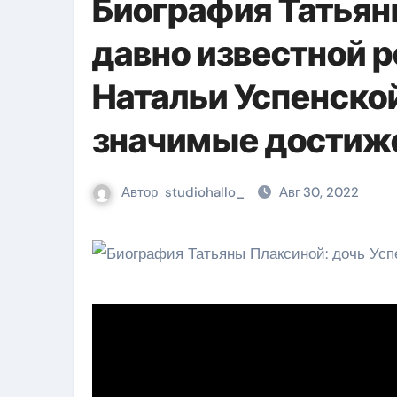
Биография Татьян
давно известной 
Натальи Успенской
значимые достиж
Автор
studiohallo_
Авг 30, 2022