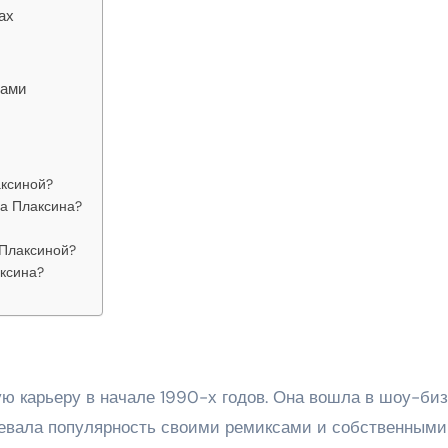
ах
тами
аксиной?
на Плаксина?
 Плаксиной?
ксина?
ю карьеру в начале 1990-х годов. Она вошла в шоу-би
евала популярность своими ремиксами и собственными