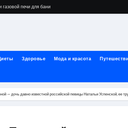
 газовой печи для бани
го оборудования и их назначение
ер применения GPU-серверов
яция и огнезащита судовых конструкций базальтовым волок
нного обучения и актуальные профессиональные ориентир
Диеты
Здоровье
Мода и красота
Путешеств
рограммы реабилитации при алкогольной зависимости: пе
убов: принципы, показания и этапы установки импланта за
обенности выездной наркологической помощи
ной — дочь давно известной российской певицы Натальи Успенской, ее т
ти МРТ на современном магнитно-резонансном томографе
ольной промышленности в Узбекистане