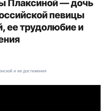
ы Плаксиной — дочь
российской певицы
, ее трудолюбие и
ения