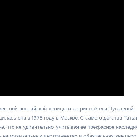
естной российской певицы и актрисы Аллы Пугачевой,
одилась она в 1978 году в Москве. С самого детства Тать
е, что не удивительно, учитывая ее прекрасное наследи
ь на музыкальных инструментах и обаятельная внешнос