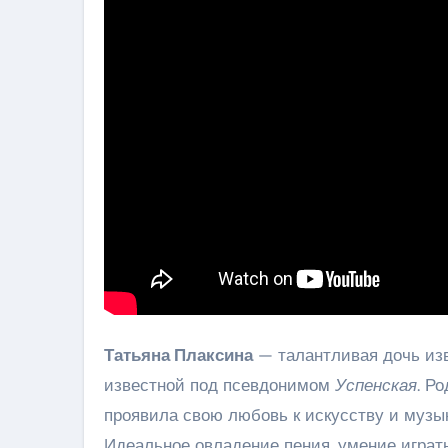
Татьяна Плаксина
— талантливая дочь изв
известной под псевдонимом
Успенская
. Р
проявила свою любовь к искусству и музык
Идеальное овладение пения, умение играт