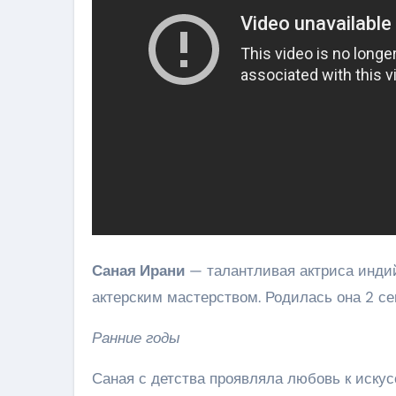
Саная Ирани
— талантливая актриса индий
актерским мастерством. Родилась она 2 се
Ранние годы
Саная с детства проявляла любовь к искус