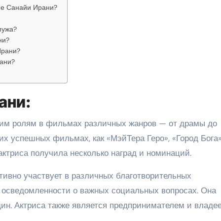
ие Санайи Ирани?
мужа?
ни?
Ирани?
рани?
ани:
оим ролям в фильмах различных жанров — от драмы до
их успешных фильмах, как «МэйТера Геро», «Город Бога»
актриса получила несколько наград и номинаций.
ивно участвует в различных благотворительных
 осведомленности о важных социальных вопросах. Она
ин. Актриса также является предпринимателем и владе