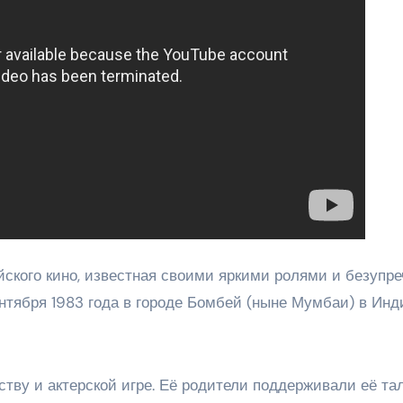
ского кино, известная своими яркими ролями и безупр
нтября 1983 года в городе Бомбей (ныне Мумбаи) в Инд
ству и актерской игре. Её родители поддерживали её та