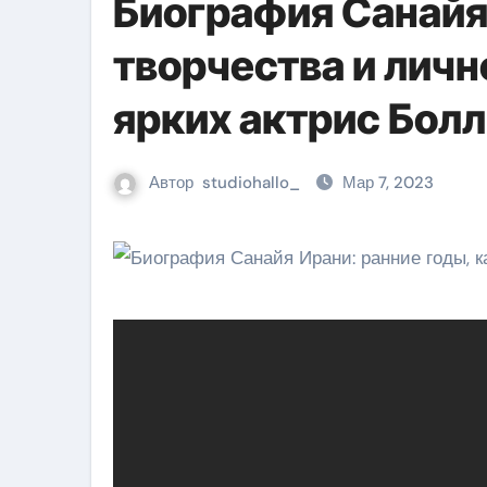
Биография Санайя
творчества и личн
ярких актрис Болл
Автор
studiohallo_
Мар 7, 2023