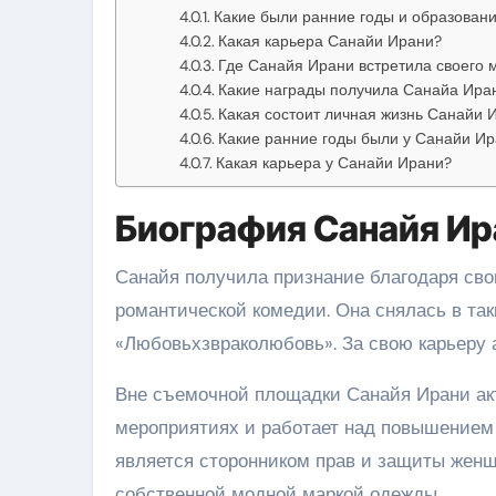
Какие были ранние годы и образован
Какая карьера Санайи Ирани?
Где Санайя Ирани встретила своего 
Какие награды получила Санайа Ира
Какая состоит личная жизнь Санайи 
Какие ранние годы были у Санайи И
Какая карьера у Санайи Ирани?
Биография Санайя Ир
Санайя получила признание благодаря св
романтической комедии. Она снялась в так
«Любовьхзвраколюбовь». За свою карьеру 
Вне съемочной площадки Санайя Ирани акт
мероприятиях и работает над повышением
является сторонником прав и защиты женщ
собственной модной маркой одежды.