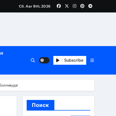
Сб. Авг 8th, 2026
ном
ы
ия
рсональный подход и лицензированные врачи
Subscribe
 один день
 Болливуда!
Поиск