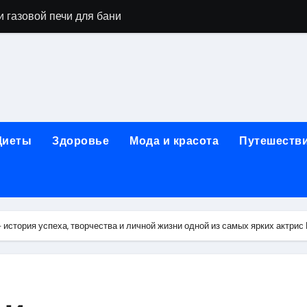
 газовой печи для бани
го оборудования и их назначение
ер применения GPU-серверов
яция и огнезащита судовых конструкций базальтовым волок
нного обучения и актуальные профессиональные ориентир
Диеты
Здоровье
Мода и красота
Путешеств
рограммы реабилитации при алкогольной зависимости: пе
убов: принципы, показания и этапы установки импланта за
обенности выездной наркологической помощи
история успеха, творчества и личной жизни одной из самых ярких актрис
ти МРТ на современном магнитно-резонансном томографе
ольной промышленности в Узбекистане