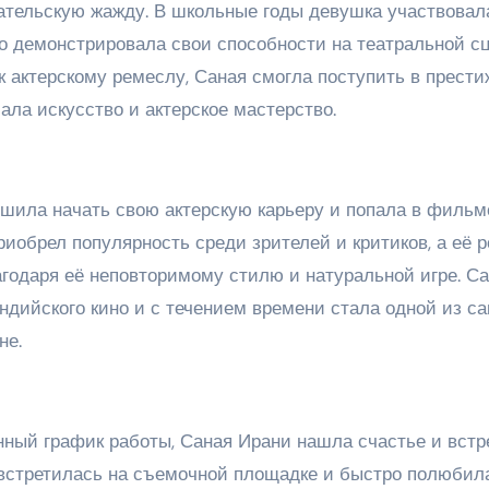
ательскую жажду. В школьные годы девушка участвовал
о демонстрировала свои способности на театральной сц
к актерскому ремеслу, Саная смогла поступить в прест
ала искусство и актерское мастерство.
ешила начать свою актерскую карьеру и попала в филь
иобрел популярность среди зрителей и критиков, а её 
одаря её неповторимому стилю и натуральной игре. С
ндийского кино и с течением времени стала одной из с
не.
нный график работы, Саная Ирани нашла счастье и встр
 встретилась на съемочной площадке и быстро полюбил