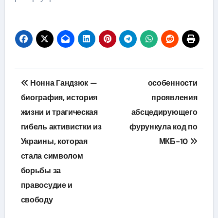
Навигация
Нонна Гандзюк —
особенности
по
биография, история
проявления
жизни и трагическая
абсцедирующего
записям
гибель активистки из
фурункула код по
Украины, которая
МКБ-10
стала символом
борьбы за
правосудие и
свободу