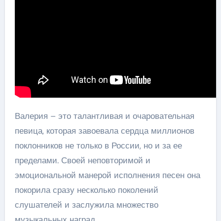
Валерия – это талантливая и очаровательная
певица, которая завоевала сердца миллионов
поклонников не только в России, но и за ее
пределами. Своей неповторимой и
эмоциональной манерой исполнения песен она
покорила сразу несколько поколений
слушателей и заслужила множество
музыкальных наград.