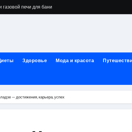
 газовой печи для бани
го оборудования и их назначение
ер применения GPU-серверов
яция и огнезащита судовых конструкций базальтовым волок
нного обучения и актуальные профессиональные ориентир
Диеты
Здоровье
Мода и красота
Путешеств
рограммы реабилитации при алкогольной зависимости: пе
убов: принципы, показания и этапы установки импланта за
обенности выездной наркологической помощи
адзе — достижения, карьера, успех
ти МРТ на современном магнитно-резонансном томографе
ольной промышленности в Узбекистане