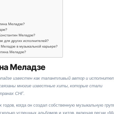
нтина Меладзе?
дзе?
Константин Меладзе?
зе для других исполнителей?
а Меладзе в музыкальной карьере?
нтина Меладзе?
на Меладзе
ладзе известен как талантливый автор и исполнитель
 связаны многие известные хиты, которые стали
странах СНГ.
 годов, когда он создал собственную музыкальную груп
есколько успешных альбомов и хитов, включая песни «М