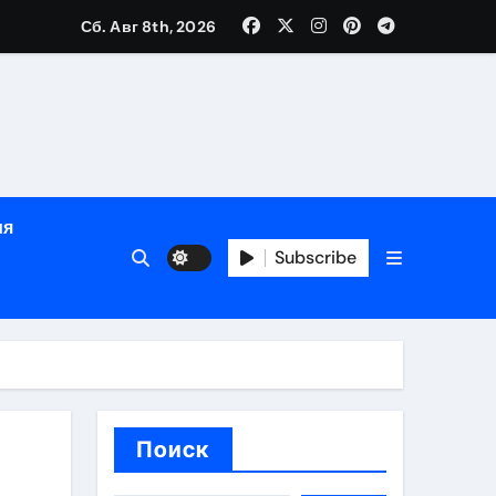
Сб. Авг 8th, 2026
ном
ы
ия
рсональный подход и лицензированные врачи
Subscribe
 один день
Поиск