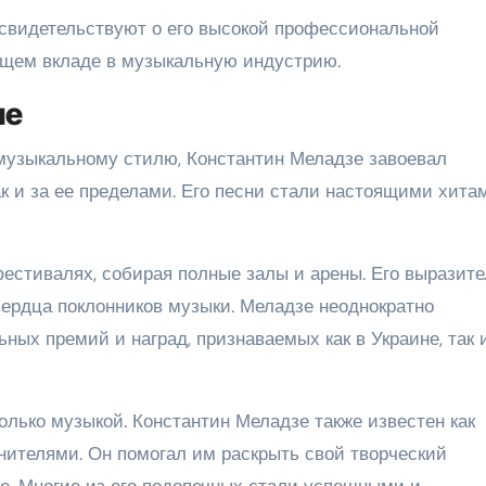
свидетельствуют о его высокой профессиональной
ющем вкладе в музыкальную индустрию.
ие
музыкальному стилю, Константин Меладзе завоевал
ак и за ее пределами. Его песни стали настоящими хита
фестивалях, собирая полные залы и арены. Его выразит
ердца поклонников музыки. Меладзе неоднократно
ых премий и наград, признаваемых как в Украине, так 
олько музыкой. Константин Меладзе также известен как
ителями. Он помогал им раскрыть свой творческий
не. Многие из его подопечных стали успешными и