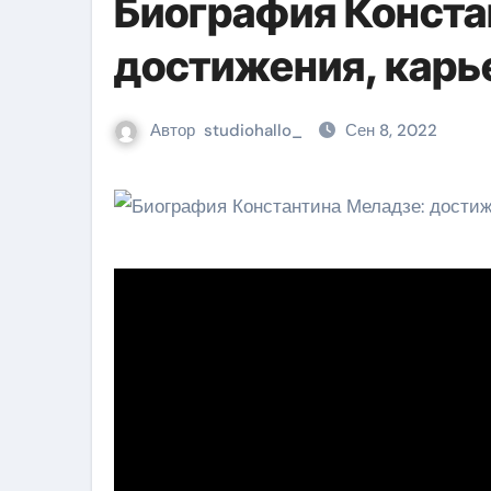
Биография Конста
достижения, карь
Автор
studiohallo_
Сен 8, 2022