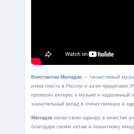
Константин Меладзе
— талантливый музык
известность в России и за ее пределами. Р
проявлял интерес к музыке и наделенный 
значительный вклад в отечественную и за
Меладзе
начал свою карьеру в качестве уч
благодаря своим хитам и пикантному имид