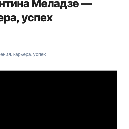
нтина Меладзе —
ера, успех