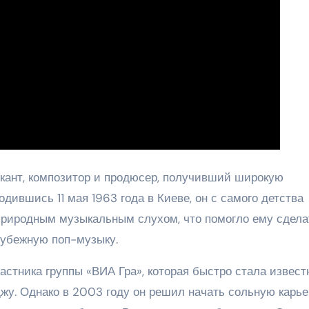
ант, композитор и продюсер, получивший широкую
одившись 11 мая 1963 года в Киеве, он с самого детства
природным музыкальным слухом, что помогло ему сдела
рубежную поп-музыку.
астника группы «ВИА Гра», которая быстро стала извест
жу. Однако в 2003 году он решил начать сольную карье