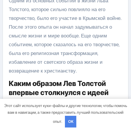
Одним из основных событий в жизни Льва
Толстого, которое сильно повлияло на его
творчество, было его участие в Крымской войне.
После этого опыта он начал задумываться о
смысле жизни и мире вообще. Еще одним
событием, которое сказалось на его творчестве,
была его религиозная трансформация,
избавление от светского образа жизни и
возвращение к христианству.
Каким образом Лев Толстой
впервые столкнулся с идеей
написания романа «Анна
Этот сайт использует куки-файлы и другие технологии, чтобы помочь
Каренина»?
вам в навигации, а также предоставить лучший пользовательский
Идея написания романа «Анна Каренина»
опыт.
OK
пришла к Льву Толстому во время его