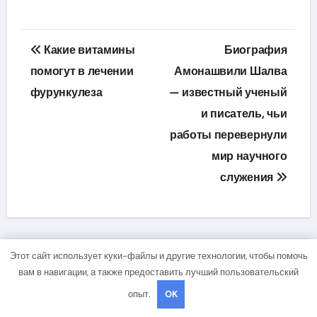
Навигация
Какие витамины
Биография
по
помогут в лечении
Амонашвили Шалва
фурункулеза
— известный ученый
записям
и писатель, чьи
работы перевернули
мир научного
служения
Этот сайт использует куки-файлы и другие технологии, чтобы помочь
вам в навигации, а также предоставить лучший пользовательский
опыт.
OK