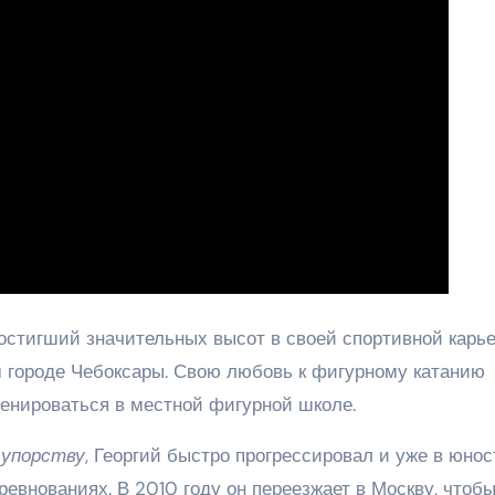
остигший значительных высот в своей спортивной карье
 городе Чебоксары. Свою любовь к фигурному катанию
ренироваться в местной фигурной школе.
 упорству
, Георгий быстро прогрессировал и уже в юнос
евнованиях. В 2010 году он переезжает в Москву, чтоб