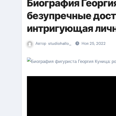
Биография Георгия
безупречные дост
интригующая лич
Автор
studiohallo_
Ноя 25, 2022