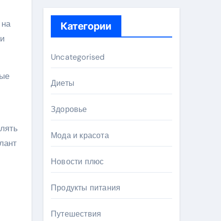
 на
Категории
 и
Uncategorised
ные
Диеты
Здоровье
влять
Мода и красота
лант
Новости плюс
Продукты питания
Путешествия