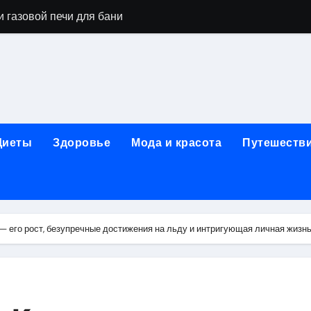
 газовой печи для бани
го оборудования и их назначение
ер применения GPU-серверов
яция и огнезащита судовых конструкций базальтовым волок
нного обучения и актуальные профессиональные ориентир
Диеты
Здоровье
Мода и красота
Путешеств
рограммы реабилитации при алкогольной зависимости: пе
убов: принципы, показания и этапы установки импланта за
обенности выездной наркологической помощи
— его рост, безупречные достижения на льду и интригующая личная жизн
ти МРТ на современном магнитно-резонансном томографе
ольной промышленности в Узбекистане