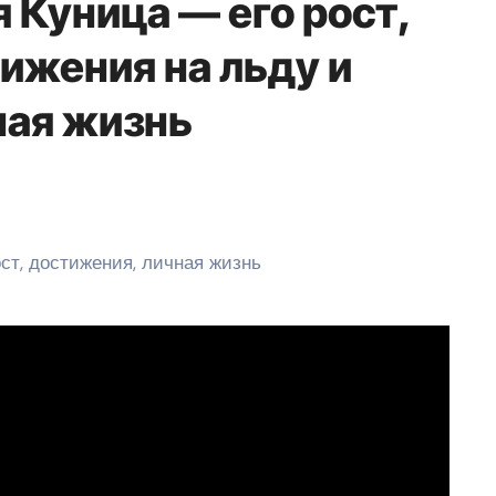
 Куница — его рост,
ижения на льду и
ная жизнь