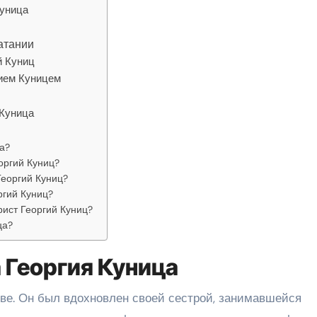
Куница
атании
й Куниц
гием Куницем
 Куница
а?
оргий Куниц?
Георгий Куниц?
ргий Куниц?
рист Георгий Куниц?
ца?
 Георгия Куница
тве. Он был вдохновлен своей сестрой, занимавшейся