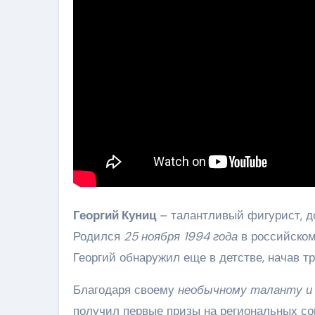
Георгий Куниц
– талантливый фигурист, д
Родился
25 ноября 1994 года
в российском
Георгий обнаружил еще в детстве, начав т
Благодаря своему
необычному таланту и
получил первые призы на региональных сор