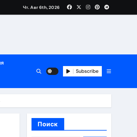
Чт. Авг 6th, 2026
ном
ы
ия
рсональный подход и лицензированные врачи
Subscribe
 один день
ь
Поиск