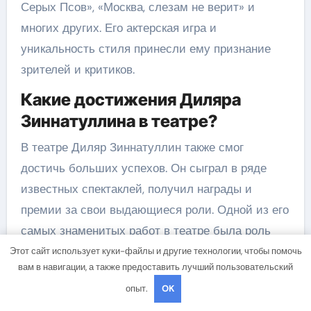
Серых Псов», «Москва, слезам не верит» и
многих других. Его актерская игра и
уникальность стиля принесли ему признание
зрителей и критиков.
Какие достижения Диляра
Зиннатуллина в театре?
В театре Диляр Зиннатуллин также смог
достичь больших успехов. Он сыграл в ряде
известных спектаклей, получил награды и
премии за свои выдающиеся роли. Одной из его
самых знаменитых работ в театре была роль
Харламова в спектакле «Горе от ума». Его
Этот сайт использует куки-файлы и другие технологии, чтобы помочь
вам в навигации, а также предоставить лучший пользовательский
актерская мастерство и яркая интерпретация
опыт.
OK
роли сделали этот спектакль одним из самых