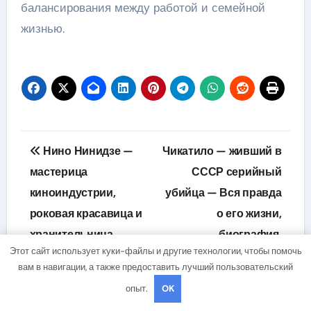
балансирования между работой и семейной
жизнью.
Навигация
Нино Нинидзе —
Чикатило — живший в
по
мастерица
СССР серийный
киноиндустрии,
убийца — Вся правда
записям
роковая красавица и
о его жизни,
хранительница
биография,
Этот сайт использует куки-файлы и другие технологии, чтобы помочь
душевных мелодий —
википедия, фото
вам в навигации, а также предоставить лучший пользовательский
удивительная жизнь
опыт.
OK
и необычная