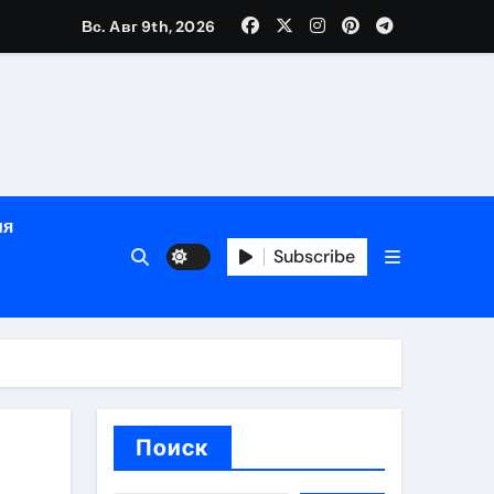
Вс. Авг 9th, 2026
ном
ы
ия
рсональный подход и лицензированные врачи
Subscribe
 один день
Поиск