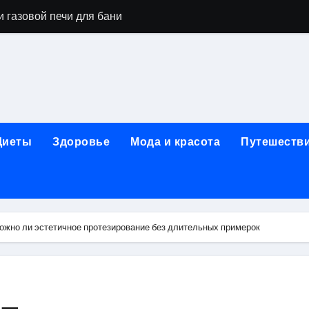
 газовой печи для бани
го оборудования и их назначение
ер применения GPU-серверов
яция и огнезащита судовых конструкций базальтовым волок
нного обучения и актуальные профессиональные ориентир
Диеты
Здоровье
Мода и красота
Путешеств
рограммы реабилитации при алкогольной зависимости: пе
убов: принципы, показания и этапы установки импланта за
обенности выездной наркологической помощи
зможно ли эстетичное протезирование без длительных примерок
ти МРТ на современном магнитно-резонансном томографе
ольной промышленности в Узбекистане