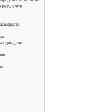
 результата
искомфорта
да
а один день
ния
ень