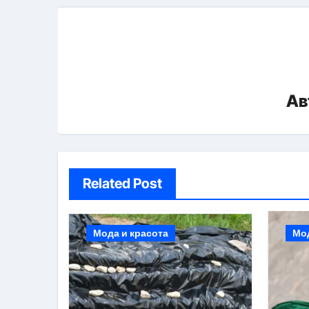
Ав
Related Post
Мода и красота
Мод