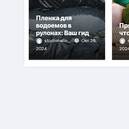
Пленка для
водоемов в
Пр
рулонах: Ваш гид
чт
для выбора и
studiohallo_
Окт 29,
применения
2024
202