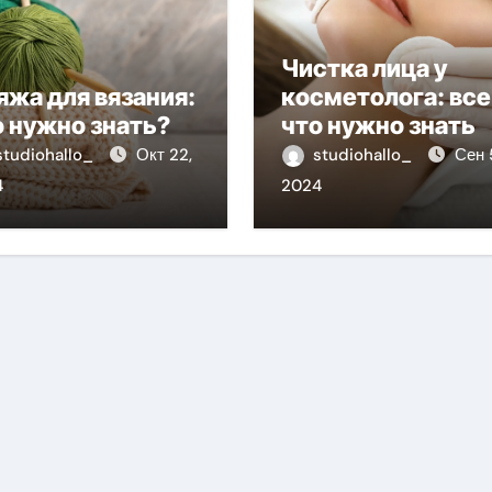
Чистка лица у
яжа для вязания:
косметолога: все
о нужно знать?
что нужно знать
studiohallo_
Окт 22,
studiohallo_
Сен 
4
2024