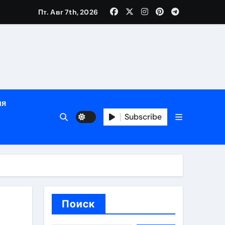
Пт. Авг 7th, 2026
ном
ы
ия
рсональный подход и лицензированные врачи
Subscribe
 один день
Поиск