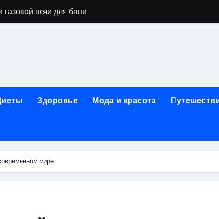
 газовой печи для бани
го оборудования и их назначение
ер применения GPU-серверов
яция и огнезащита судовых конструкций базальтовым волок
нного обучения и актуальные профессиональные ориентир
Диеты
Здоровье
Мода и красота
Путешеств
рограммы реабилитации при алкогольной зависимости: пе
убов: принципы, показания и этапы установки импланта за
обенности выездной наркологической помощи
 современном мире
ти МРТ на современном магнитно-резонансном томографе
ольной промышленности в Узбекистане