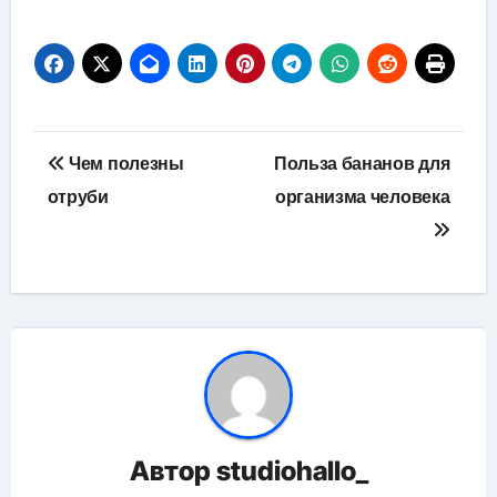
Навигация
Чем полезны
Польза бананов для
по
отруби
организма человека
записям
Автор
studiohallo_