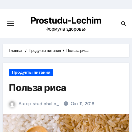
Перейти
к
Prostudu-Lechim
содержимому
Формула здоровья
Главная
Продукты питания
Польза риса
Продукты питания
Польза риса
Автор
studiohallo_
Окт 11, 2018