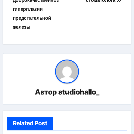
доброкачественной
стоматолога
гиперплазии
предстательной
железы
Автор
studiohallo_
Related Post