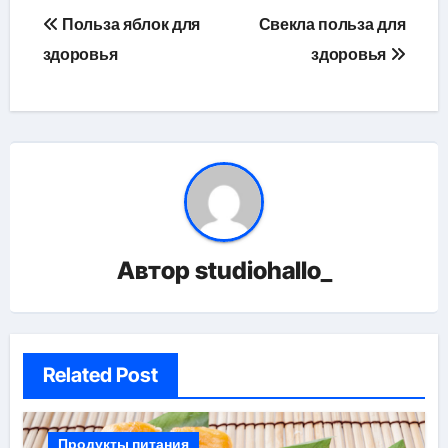
Навигация
Польза яблок для
Свекла польза для
по
здоровья
здоровья
записям
Автор
studiohallo_
Related Post
Продукты питания